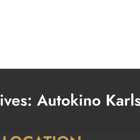
BOOKING
MUSIK
MODERATOR
VIDEO
PRESSE & FOTOS
ives:
Autokino Karl