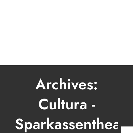
LIVE
BOOKING
MUSIK
MODERATOR
VIDEO
PRESSE & FOTOS
KONTAKT
Archives:
Cultura -
Sparkassentheate