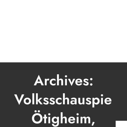
LIVE
BOOKING
MUSIK
MODERATOR
VIDEO
PRESSE & FOTOS
KONTAKT
Archives:
Volksschauspiele
Ötigheim,