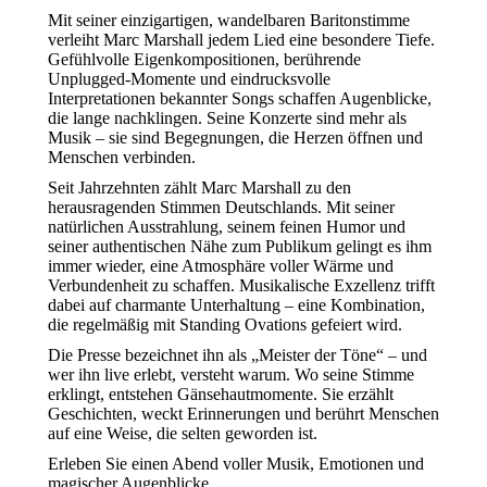
Mit seiner einzigartigen, wandelbaren Baritonstimme
verleiht Marc Marshall jedem Lied eine besondere Tiefe.
Gefühlvolle Eigenkompositionen, berührende
Unplugged-Momente und eindrucksvolle
Interpretationen bekannter Songs schaffen Augenblicke,
die lange nachklingen. Seine Konzerte sind mehr als
Musik – sie sind Begegnungen, die Herzen öffnen und
Menschen verbinden.
Seit Jahrzehnten zählt Marc Marshall zu den
herausragenden Stimmen Deutschlands. Mit seiner
natürlichen Ausstrahlung, seinem feinen Humor und
seiner authentischen Nähe zum Publikum gelingt es ihm
immer wieder, eine Atmosphäre voller Wärme und
Verbundenheit zu schaffen. Musikalische Exzellenz trifft
dabei auf charmante Unterhaltung – eine Kombination,
die regelmäßig mit Standing Ovations gefeiert wird.
Die Presse bezeichnet ihn als „Meister der Töne“ – und
wer ihn live erlebt, versteht warum. Wo seine Stimme
erklingt, entstehen Gänsehautmomente. Sie erzählt
Geschichten, weckt Erinnerungen und berührt Menschen
auf eine Weise, die selten geworden ist.
Erleben Sie einen Abend voller Musik, Emotionen und
magischer Augenblicke.