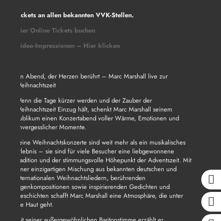
Tickets
an allen bekannten VVK-Stellen.
Hier Online Tickets buchen
Video-Impressionen – Hier klicken
Ein Abend, der Herzen berührt – Marc Marshall live zur
Weihnachtszeit
Wenn die Tage kürzer werden und der Zauber der
Weihnachtszeit Einzug hält, schenkt Marc Marshall seinem
Publikum einen Konzertabend voller Wärme, Emotionen und
unvergesslicher Momente.
Seine Weihnachtskonzerte sind weit mehr als ein musikalisches
Erlebnis – sie sind für viele Besucher eine liebgewonnene
Tradition und der stimmungsvolle Höhepunkt der Adventszeit. Mit
einer einzigartigen Mischung aus bekannten deutschen und
internationalen Weihnachtsliedern, berührenden
Eigenkompositionen sowie inspirierenden Gedichten und
Geschichten schafft Marc Marshall eine Atmosphäre, die unter
die Haut geht.
Mit seiner außergewöhnlichen Baritonstimme erzählt er