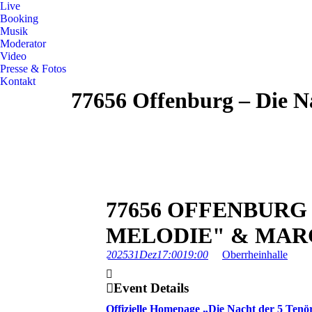
Live
Booking
Musik
Moderator
Video
Presse & Fotos
Kontakt
77656 Offenburg – Die N
77656 OFFENBURG
MELODIE" & MAR
2025
31
Dez
17:00
19:00
Oberrheinhalle
Event Details
Offizielle Homepage „Die Nacht der 5 Tenör