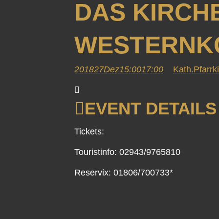
DAS KIRCH
WESTERNK
2018
27
Dez
15:00
17:00
Kath.Pfarrk
EVENT DETAILS
Tickets:
Touristinfo:
02943/9765810
Reservix: 01806/700733*