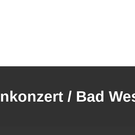
MUSIK
MODERATOR
VIDEO
PRESSE & 
nkonzert / Bad We