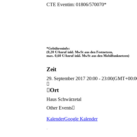
CTE Eventim: 01806/570070*
*Gebühreninfo:
(0,20 €/Anruf inkl. MwSt aus den Festnetzen,
max. 0,60 €/Anruf inkl. MwSt aus den Mobilfunknetzen)
Zeit
29. September 2017
20:00
-
23:00
(GMT+00:0
Ort
Haus Schwärzetal
Other Events
Kalender
Google Kalender